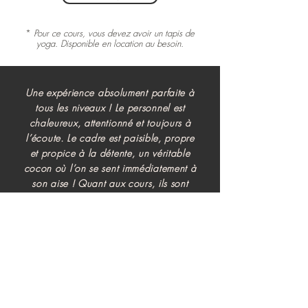
*
Pour ce cours, vous devez avoir un tapis de
yoga. Disponible en location au besoin.
Une expérience absolument parfaite à
tous les niveaux ! Le personnel est
chaleureux, attentionné et toujours à
l’écoute. Le cadre est paisible, propre
et propice à la détente, un véritable
cocon où l’on se sent immédiatement à
son aise ! Quant aux cours, ils sont
d’une grande qualité : variés, adaptés
à tous les niveaux, et toujours donnés
avec bienveillance. Un vrai moment de
ressourcement à chaque visite. Je
recommande les yeux fermés !
Yasmine E.