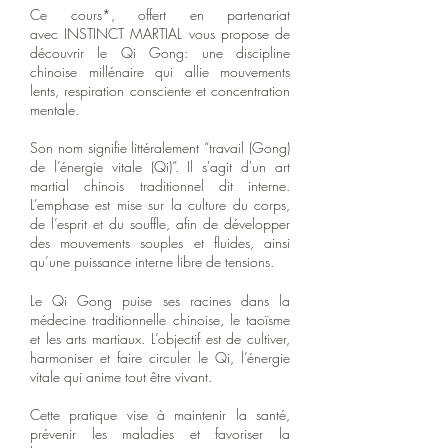
Ce cours*, offert en partenariat
ave
c
INSTINCT MARTIAL vous propose de
découvrir le Qi Gong: une discipline
chinoise millénaire qui allie mouvements
lents, respiration consciente et concentration
mentale.
Son nom signifie littéralement “travail (Gong)
de l’énergie vitale (Qi)”. Il s'agit d'un art
martial chinois traditionnel dit interne.
L’emphase est mise sur la culture du corps,
de l’esprit et du souffle, afin de développer
des mouvements souples et fluides, ainsi
qu’une puissance interne libre de tensions.
Le Qi Gong puise ses racines dans la
médecine traditionnelle chinoise, le taoïsme
et les arts martiaux. L’objectif est de cultiver,
harmoniser et faire circuler le Qi, l’énergie
vitale qui anime tout être vivant.
Cette pratique vise à maintenir la santé,
prévenir les maladies et favoriser la