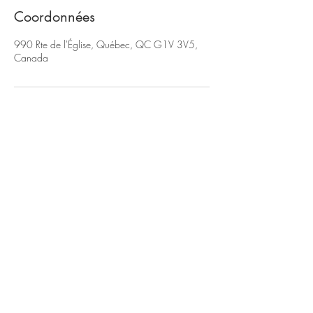
Coordonnées
990 Rte de l'Église, Québec, QC G1V 3V5,
Canada
990 Rte de l'Église,
suite 240 (2e étage)
Québec, QC
G1V 3V5
Code d'éthique et réglements
Termes et conditions
Abonnez-vous à notre infolettre !
>