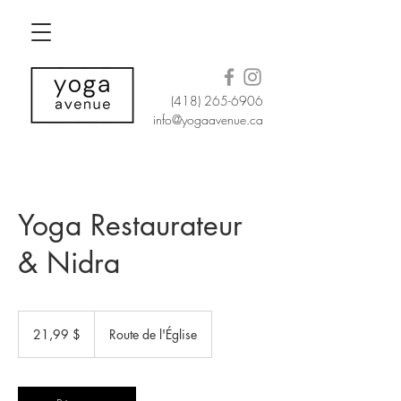
(418) 265-6906
info@yogaavenue.ca
Yoga Restaurateur
& Nidra
21,99 dollars
canadiens
21,99 $
Route de l'Église